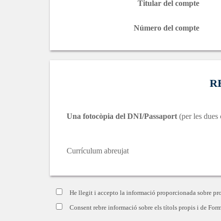
Titular del compte
Número del compte
R
Una fotocòpia del DNI/Passaport
(per les dues 
Currículum abreujat
He llegit i accepto la informació proporcionada sobre pr
Consent rebre informació sobre els títols propis i de Form