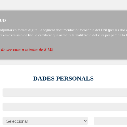
TUD
djuntar en format digital la següent documentació: fotocòpia del DNI (per les dos car
xes d'emissió de títol o certificat que acrediti la realització del curs per part de la 
ha de ser com a màxim de 8 Mb
DADES PERSONALS