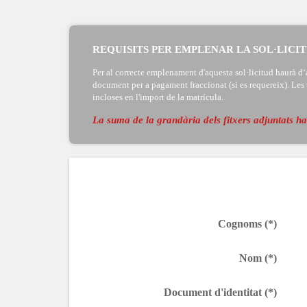
REQUISITS PER EMPLENAR LA SOL·LICI
Per al correcte emplenament d'aquesta sol·licitud haurà d‘a
document per a pagament fraccionat (si es requereix). Les ta
incloses en l'import de la matrícula.
La suma de la grandària dels fitxers adjuntats 
Cognoms (*)
Nom (*)
Document d'identitat (*)