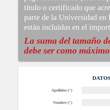
título o certificado que acr
parte de la Universidad en 
están incluidas en el import
La suma del tamaño de
debe ser como máximo
DATOS
Apellidos (
*
)
Nombre (
*
)