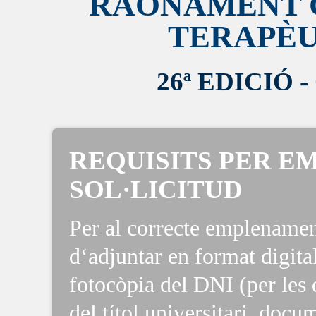
RAONAMENT C
TERAPÈU
26ª EDICIÓ 
REQUISITS PER E
SOL·LICITUD
Per al correcte emplenament
d‘adjuntar en format digita
fotocòpia del DNI (per les 
del títol universitari, doc