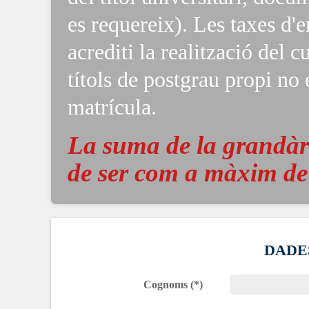
es requereix). Les taxes d'e
acrediti la realització del c
títols de postgrau propi no 
matrícula.
La suma de la grandàri
de ser com a màxim d
DADE
Cognoms (*)