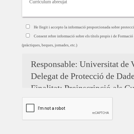
Currículum abreujat
He llegit i accepto la informació proporcionada sobre protecc
Consent rebre informació sobre els títols propis i de Formació
(pràctiques, beques, jornades, etc.)
Responsable: Universitat de V
Delegat de Protecció de Dade
Finalitat: Preinscripció als 
Enviar informació rellevant de
S'obtenen perfils a fi de pers
així dirigir-li les novetats m