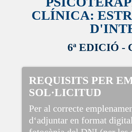
PSICOTERÀP
CLÍNICA: EST
D'INT
6ª EDICIÓ -
REQUISITS PER E
SOL·LICITUD
Per al correcte emplenament
d‘adjuntar en format digita