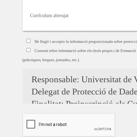
Currículum abreujat
He llegit i accepto la informació proporcionada sobre protecc
Consent rebre informació sobre els títols propis i de Formació
(pràctiques, beques, jornades, etc.)
Responsable: Universitat de V
Delegat de Protecció de Dade
Finalitat: Preinscripció als 
Enviar informació rellevant de
S'obtenen perfils a fi de pers