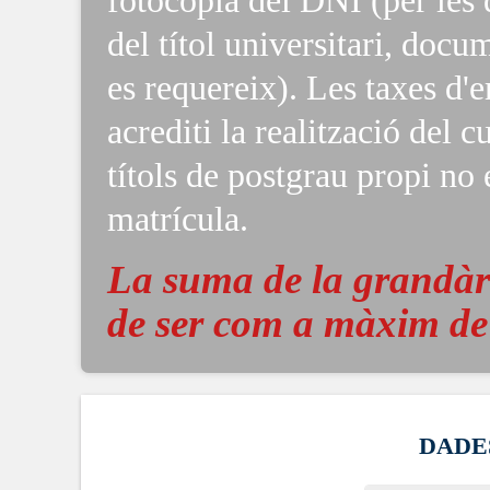
fotocòpia del DNI (per les 
del títol universitari, doc
es requereix). Les taxes d'e
acrediti la realització del c
títols de postgrau propi no 
matrícula.
La suma de la grandàri
de ser com a màxim d
DADE